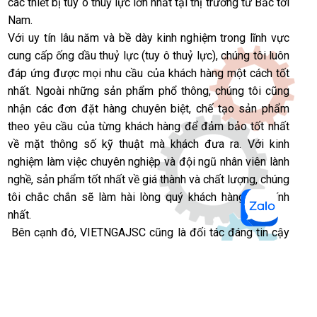
các thiết bị tuy ô thuỷ lực lớn nhất tại thị trường từ Bắc tới
Nam.
Với uy tín lâu năm và bề dày kinh nghiệm trong lĩnh vực
cung cấp ống dầu thuỷ lực (tuy ô thuỷ lực), chúng tôi luôn
đáp ứng được mọi nhu cầu của khách hàng một cách tốt
nhất. Ngoài những sản phẩm phổ thông, chúng tôi cũng
nhận các đơn đặt hàng chuyên biệt, chế tạo sản phẩm
theo yêu cầu của từng khách hàng để đảm bảo tốt nhất
về mặt thông số kỹ thuật mà khách đưa ra. Với kinh
nghiệm làm việc chuyên nghiệp và đội ngũ nhân viên lành
nghề, sản phẩm tốt nhất về giá thành và chất lượng, chúng
tôi chắc chắn sẽ làm hài lòng quý khách hàng khó tính
nhất.
Bên cạnh đó, VIETNGAJSC cũng là đối tác đáng tin cậy
trong rất nhiều năm qua của các công ty và tập đoàn lớn
từ nước ngoài như: Nhật Bản (Yokohama), Mỹ (Parker), Áo
(Semperit)... Đối với các nhà cung cấp lớn, VIETNGAJSC
không chỉ là đối tác mà còn là những người bạn cùng